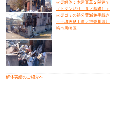
火災解体：木造瓦葺２階建て
（トタン貼り、ヌノ基礎）＋
火災ゴミの処分費減免手続き
＋土壌改良工事／神奈川県川
崎市川崎区
NEW
解体実績のご紹介へ