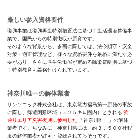
厳しい参入資格要件
復興事業は復興再生特別措置法に基づく生活環境整備事
業で、国民からの特別徴収が原資です。
そのような背景から、参画に際しては、法令順守・安全
対策・適正管理など、様々な資格要件を厳格に満たす必
要があり、さらに厚生労働省が定める除染電離則に基づ
く特別教育も義務付けられています。
神奈川唯一の解体業者
サンソニック株式会社は、東京電力福島第一原発の事故
に際し、帰還困難区域（＝２５キロ圏内）とされる
浜
通りエリア災害復興に参画した
「神奈川唯一」の解体
業者です。ちなみに、神奈川県には、約３，５００社程
度の解体業者が許可・登録されてるそうです。