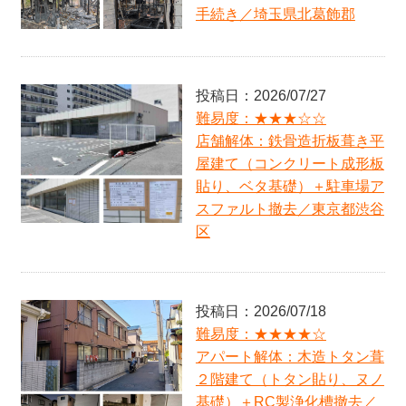
手続き／埼玉県北葛飾郡
NEW
投稿日：2026/07/27
難易度：★★★☆☆
店舗解体：鉄骨造折板葺き平
屋建て（コンクリート成形板
貼り、ベタ基礎）＋駐車場ア
スファルト撤去／東京都渋谷
区
NEW
投稿日：2026/07/18
難易度：★★★★☆
アパート解体：木造トタン葺
２階建て（トタン貼り、ヌノ
基礎）＋RC製浄化槽撤去／