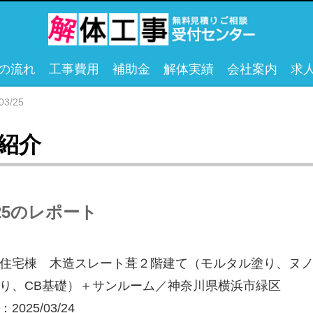
の流れ
工事費用
補助金
解体実績
会社案内
求
03/25
紹介
/25のレポート
住宅棟 木造スレート葺２階建て（モルタル塗り、ヌ
り、CB基礎）＋サンルーム／神奈川県横浜市緑区
2025/03/24